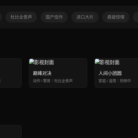
杜比全景声
国产佳作
进口大片
悬疑惊悚
巅峰对决
人间小团圆
感
动作 / 警匪｜杜比全景声
家庭 / 温情｜热映中