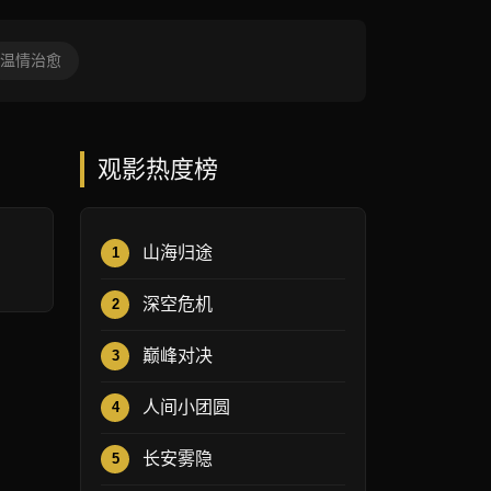
温情治愈
观影热度榜
山海归途
1
深空危机
2
巅峰对决
3
人间小团圆
4
长安雾隐
5