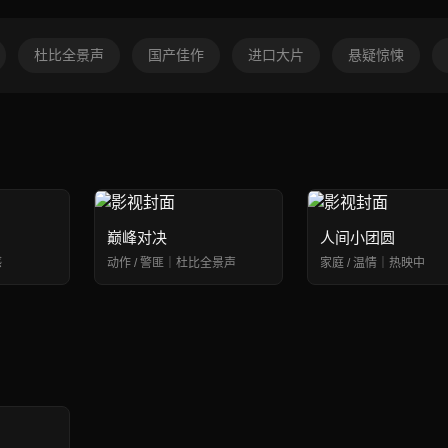
杜比全景声
国产佳作
进口大片
悬疑惊悚
巅峰对决
人间小团圆
感
动作 / 警匪｜杜比全景声
家庭 / 温情｜热映中