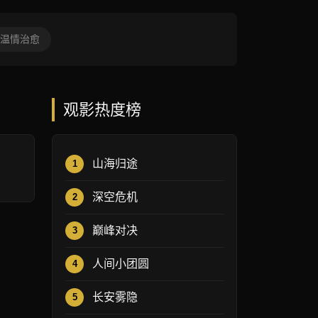
温情治愈
观影热度榜
山海归途
1
深空危机
2
巅峰对决
3
人间小团圆
4
长安雾隐
5